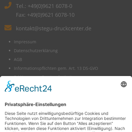
Tel.: +49(0)9621 6078-0
Fax: +49(0)9621 6078-10
kontakt@stegu-druckcenter.de
Impressum
Datenschutzerklärung
AGB
Informationspflichten gem. Art. 13 DS-GVO
Erklärung zur Barrierefreiheit
Wir benötigen Ihre Zustimmung,
um den -Service zu laden!